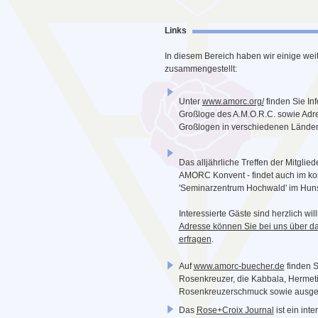
Links
In diesem Bereich haben wir einige weit
zusammengestellt:
Unter
www.amorc.org/
finden Sie In
Großloge des A.M.O.R.C. sowie Adr
Großlogen in verschiedenen Länder
Das alljährliche Treffen der Mitglied
AMORC Konvent - findet auch im 
'Seminarzentrum Hochwald' im Hunsr
Interessierte Gäste sind herzlich w
Adresse können Sie bei uns über da
erfragen
.
Auf
www.amorc-buecher.de
finden S
Rosenkreuzer, die Kabbala, Hermet
Rosenkreuzerschmuck sowie ausge
Das
Rose+Croix Journal
ist ein inte