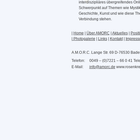
interdiszipliäres übergreifendes Onl
Schwerpunkt auf Themen wie Mystik
Geschichte, Kunst und wie diese Th
Verbindung stehen.
|
Home
|
Über AMORC
|
Aktuelles
|
Posit
| Photogalerie
|
Links
|
Kontakt
|
Impres
A.M.O.R.C. Lange Str. 69 D-76530 Bad
Telefon:
0049 – (0)7221 – 66 0 41 Tele
E-Mail:
info@amorc.de
www.rosenkre