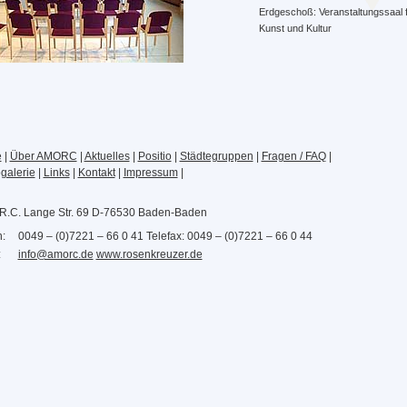
Erdgeschoß: Veranstaltungssaal 
Kunst und Kultur
e
|
Über AMORC
|
Aktuelles
|
Positio
|
Städtegruppen
|
Fragen / FAQ
|
galerie
|
Links
|
Kontakt
|
Impressum
|
R.C. Lange Str. 69 D-76530 Baden-Baden
n:
0049 – (0)7221 – 66 0 41 Telefax: 0049 – (0)7221 – 66 0 44
:
info@amorc.de
www.rosenkreuzer.de