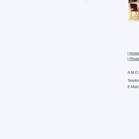
|
Hom
|
Photo
A.M.O.
Telefo
E-Mail