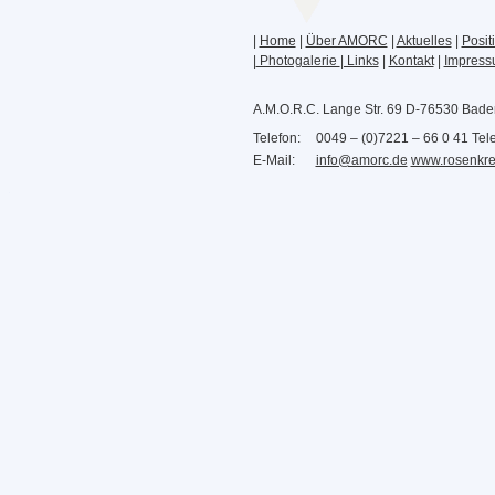
|
Home
|
Über AMORC
|
Aktuelles
|
Posit
|
Photogalerie
| Links
|
Kontakt
|
Impres
A.M.O.R.C. Lange Str. 69 D-76530 Bad
Telefon:
0049 – (0)7221 – 66 0 41 Tele
E-Mail:
info@amorc.de
www.rosenkre